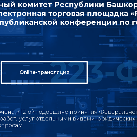
ный комитет Республики Башкор
лектронная торговая площадка 
спубликанской конференции по г
223-
Online-трансляция
ена к 12-ой годовщине принятия Федерального
в, работ, услуг отдельными видами юридически
опросам.