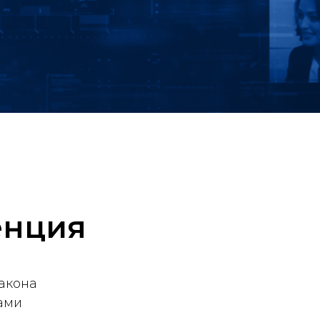
енция
акона
дами