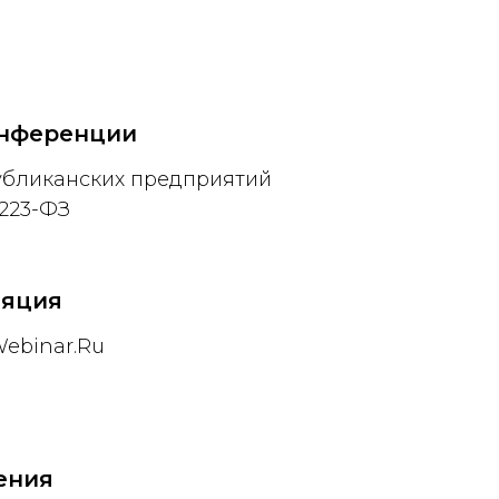
онференции
убликанских предприятий
223-ФЗ
ляция
ebinar.Ru
ения