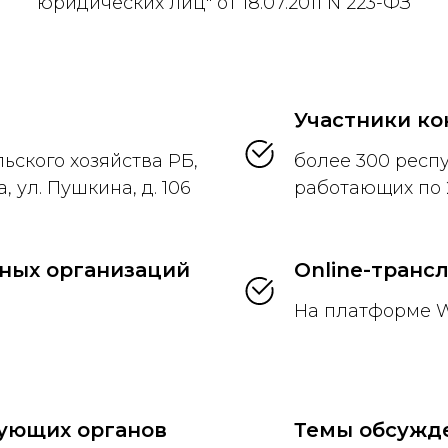
юридических лиц" от 18.07.2011 N 223-ФЗ
Участники к
ьского хозяйства РБ,
более 300 респ
 ул. Пушкина, д. 106
работающих по 
ных организаций
Online-транс
На платформе W
ующих органов
Темы обсужд