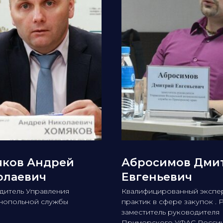
яков Андрей
Абросимов Дми
олаевич
Евгеньевич
дитель Управления
Квалифицированный экспе
нопольной службы
практик в сфере закупок . 
заместитель руководителя
Приморского УФАС России