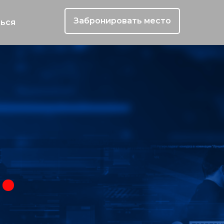
Забронировать место
ться