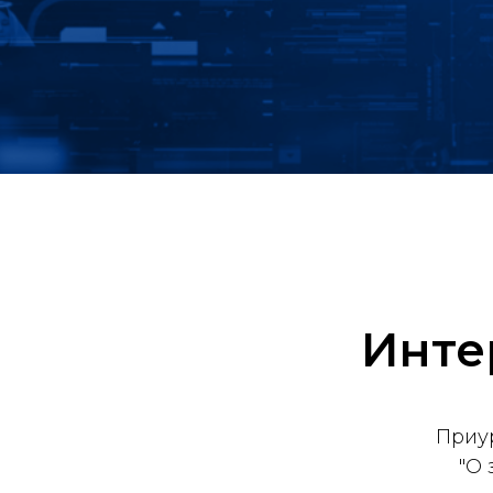
Инте
Приу
"О 